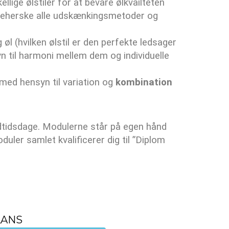
ellige ølstiler for at bevare ølkvailteten
e beherske alle udskænkingsmetoder og
 (hvilken ølstil er den perfekte ledsager
yn til harmoni mellem dem og individuelle
med hensyn til variation og
kombination
ldtidsdage. Modulerne står på egen hånd
oduler samlet kvalificerer dig til ”Diplom
LANS