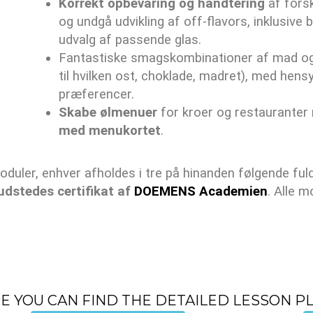
Korrekt opbevaring og håndtering
af forsk
og undgå udvikling af off-flavors, inklusiv
udvalg af passende glas.
Fantastiske smagskombinationer af mad og øl
til hvilken ost, choklade, madret), med hens
præferencer.
Skabe ølmenuer
for kroer og restauranter 
med menukortet
.
duler, enhver afholdes i tre på hinanden følgende fu
udstedes certifikat af
DOEMENS Academien
. Alle m
E YOU CAN FIND THE DETAILED LESSON P