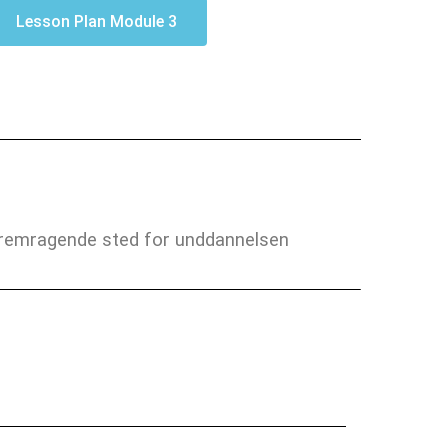
Lesson Plan Module 3
remragende sted for unddannelsen