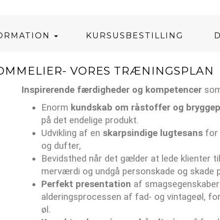
FORMATION
KURSUSBESTILLING
OMMELIER- VORES TRÆNINGSPLAN
Inspirerende færdigheder og kompetencer
som
Enorm
kundskab om råstoffer og brygge
på det endelige produkt.
Udvikling af en
skarpsindige lugtesans
for 
og dufter,
Bevidsthed når det gælder at lede klienter ti
merværdi og undgå personskade og skade 
Perfekt presentation
af smagsegenskaber af 
alderingsprocessen af fad- og vintageøl, f
øl.