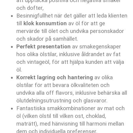
att upptäcka positiva och negativa smaker
och dofter,
Besinnigfullhet när det gäller att leda klienten
till
klok konsumtion
av öl för att ge
mervärde till ölet och undvika personskador
och skador på samhället.
Perfekt presentation
av smakegenskaper
hos olika ölstilar, inklusive åldrandet av fat
och vintageöl, för att hjälpa kunden att välja
öl.
Korrekt lagring och hantering
av olika
ölstilar för att bevara ölkvaliteten och
undvika alla off flavors, inklusive behärska all
ölutdelningsutrustning och glasvaror.
Fantastiska smakkombinationer av mat och
öl (vilken ölstil till vilken ost, choklad,
maträtt), med hänvisning till harmoni mellan
dem och individuella preferenser.