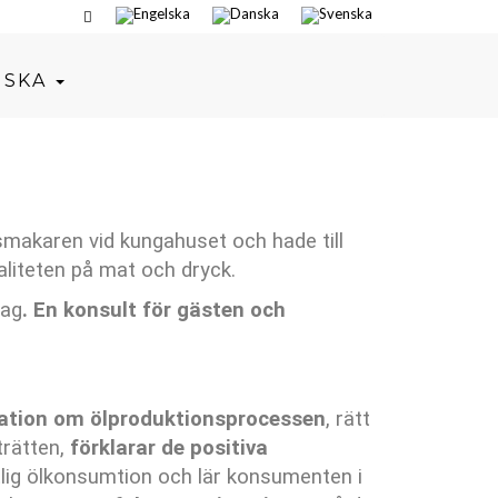
NSKA
smakaren vid kungahuset och hade till
valiteten på mat och dryck.
dag
. En konsult för gästen och
ation om ölproduktionsprocessen
, rätt
aträtten,
förklarar de positiva
lig ölkonsumtion och lär konsumenten i