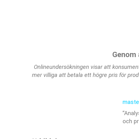
Genom a
Onlineundersökningen visar att konsumente
mer villiga att betala ett högre pris för p
master
”Analy
och pr