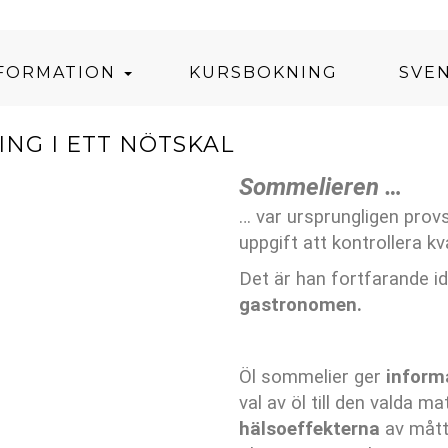
NFORMATION
KURSBOKNING
SVE
NG I ETT NÖTSKAL
Sommelieren …
… var ursprungligen prov
uppgift att kontrollera k
Det är han fortfarande i
gastronomen.
Öl sommelier ger
inform
val av öl till den valda m
hälsoeffekterna
av mått