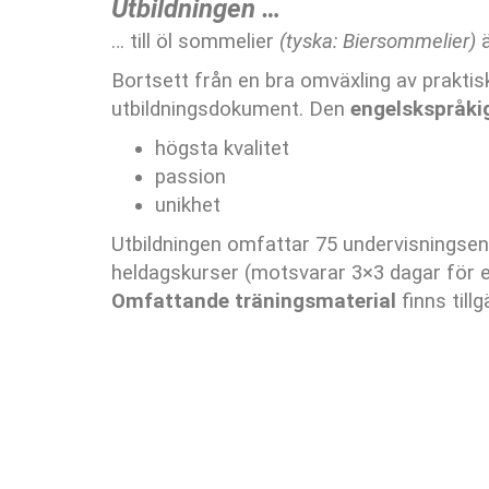
Utbildningen …
… till öl sommelier
(tyska: Biersommelier)
ä
Bortsett från en bra omväxling av prakt
utbildningsdokument. Den
engelskspråki
högsta kvalitet
passion
unikhet
Utbildningen omfattar 75 undervisningsen
heldagskurser (motsvarar 3×3 dagar för 
Omfattande träningsmaterial
finns till