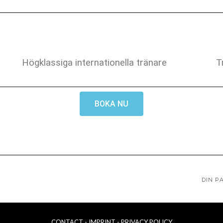
Högklassiga internationella tränare
T
BOKA NU
DIN P
CONTACT
- IMPRINT
- PRIVACY POLICY