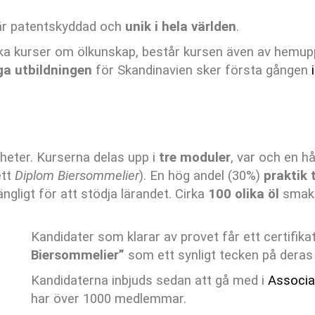
r patentskyddad och
unik i hela världen
.
iska kurser om ölkunskap, består kursen även av hemu
ga utbildningen
för Skandinavien sker första gången
heter. Kurserna delas upp i
tre moduler
, var och en hå
ett
Diplom Biersommelier
). En hög andel (30%)
praktik 
gängligt för att stödja lärandet. Cirka
100 olika öl
smaka
Kandidater som klarar av provet får ett certifik
Biersommelier”
som ett synligt tecken på deras k
Kandidaterna inbjuds sedan att gå med i
Associa
har över 1000 medlemmar.