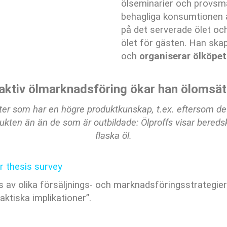
ölseminarier och provsm
behagliga konsumtionen 
på det serverade ölet oc
ölet för gästen. Han ska
och
organiserar ölköpet
ktiv ölmarknadsföring ökar han ölomsät
r som har en högre produktkunskap, t.ex. eftersom de a
rodukten än än de som är outbildade: Ölproffs visar bere
flaska öl.
 thesis survey
s av olika försäljnings- och marknadsföringsstrategie
aktiska implikationer”.