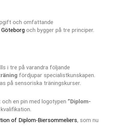
ppgift och omfattande
i Göteborg
och bygger på tre principer.
lls i tre på varandra följande
träning
fördjupar specialistkunskapen.
s på sensoriska träningskurser.
at och en pin med logotypen
”Diplom-
valifikation.
tion of Diplom-Biersommeliers
, som nu