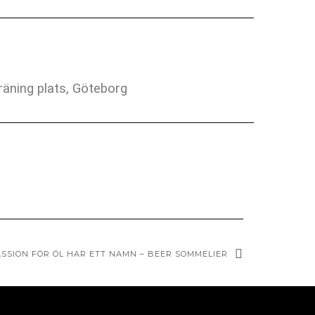
räning plats, Göteborg
ASSION FÖR ÖL HAR ETT NAMN – BEER SOMMELIER