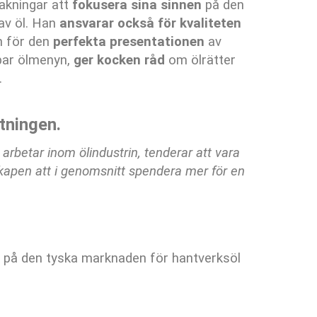
akningar att
fokusera sina sinnen
på den
av öl. Han
ansvarar också för kvaliteten
h för den
perfekta presentationen
av
par ölmenyn,
ger kocken råd
om ölrätter
.
tningen.
rbetar inom ölindustrin, tenderar att vara
dskapen att i genomsnitt spendera mer för en
r på den tyska marknaden för hantverksöl