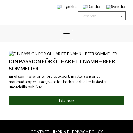
Toggle
FÖRSTÅ BEER SOMMELIER
Navigation
DIN PASSION FÖR ÖL HAR ETT NAMN – BEER
SOMMELIER
En öl sommelier är en brygg expert, mäster sensorist,
marknadsexpert, rådgivare för kocken och öl entusiasten
underhålla publiken.
Läs mer
CONTACT
- IMPRINT
- PRIVACY POLICY