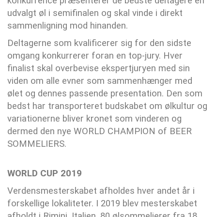
konkurrence præsenterer de bedste deltagere en
udvalgt øl i semifinalen og skal vinde i direkt
sammenligning mod hinanden.
Deltagerne som kvalificerer sig for den sidste
omgang konkurrerer foran en top-jury. Hver
finalist skal overbevise ekspertjuryen med sin
viden om alle evner som sammenhænger med
ølet og dennes passende presentation. Den som
bedst har transporteret budskabet om ølkultur og
variationerne bliver kronet som vinderen og
dermed den nye WORLD CHAMPION of BEER
SOMMELIERS.
WORLD CUP 2019
Verdensmesterskabet afholdes hver andet år i
forskellige lokaliteter. I 2019 blev mesterskabet
afholdt i Rimini, Italien. 80 ølsommelierer fra 18