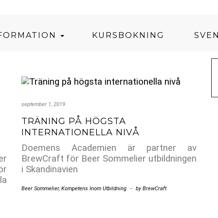
NFORMATION
KURSBOKNING
SVE
september 1, 2019
TRÄNING PÅ HÖGSTA
INTERNATIONELLA NIVÅ
Doemens Academien är partner av
er
BrewCraft för Beer Sommelier utbildningen
ör
i Skandinavien
la
Beer Sommelier
,
Kompetens Inom Utbildning
-
by
BrewCraft