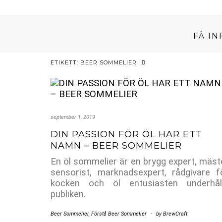
FÅ I
ETIKETT:
BEER SOMMELIER
september 1, 2019
DIN PASSION FÖR ÖL HAR ETT
NAMN – BEER SOMMELIER
En öl sommelier är en brygg expert, mäst
sensorist, marknadsexpert, rådgivare f
kocken och öl entusiasten underhål
publiken.
Beer Sommelier
,
Förstå Beer Sommelier
-
by
BrewCraft