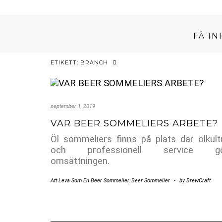
FÅ I
ETIKETT:
BRANCH
september 1, 2019
VAR BEER SOMMELIERS ARBETE?
Öl sommeliers finns på plats där ölkult
och professionell service g
omsättningen.
Att Leva Som En Beer Sommelier
,
Beer Sommelier
-
by
BrewCraft